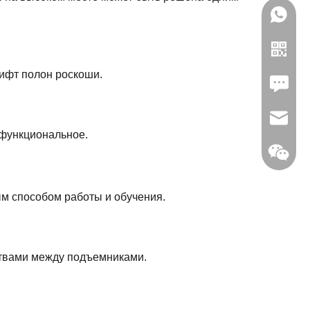
лифт полон роскоши.
Leave U
jc35@ji
 функциональное.
ым способом работы и обучения.
WhatsA
Linkedin
ствами между подъемниками.