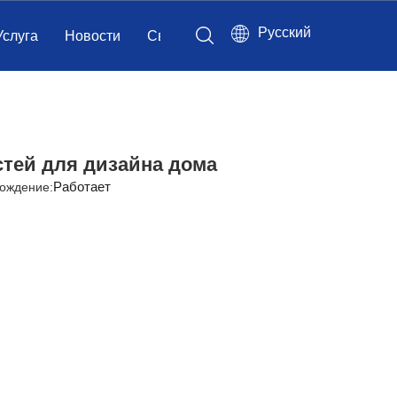
Pусский
Услуга
Новости
Связаться с нами
стей для дизайна дома
Работает
ождение: