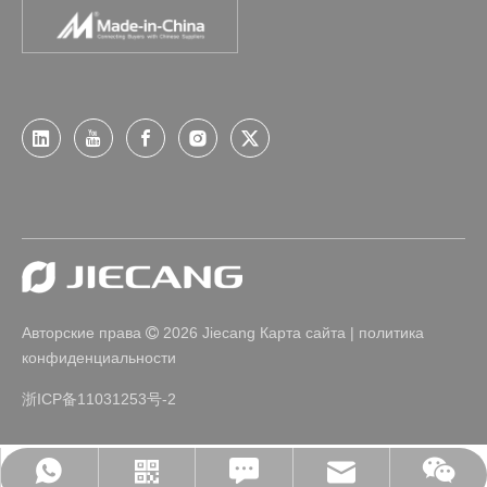
Авторские права
2026
Jiecang
Карта сайта
|
политика

конфиденциальности
浙ICP备11031253号-2
Leave Us A Message
jc35@jiecang.com
WhatsApp
Linkedin
WeChat