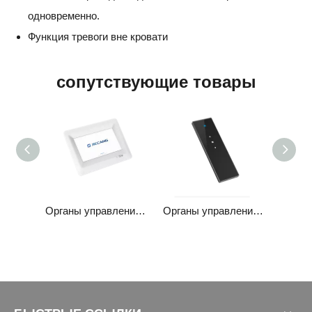
одновременно.
Функция тревоги вне кровати
сопутствующие товары
CF35V
Органы управления JCHN35H3
Органы управления JCHR35C4