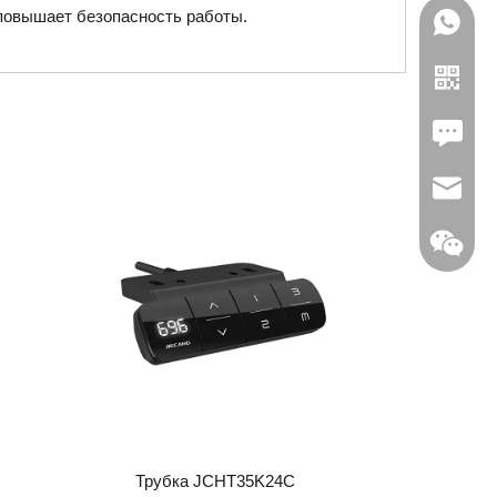
повышает безопасность работы.
Leave U
jc35@ji
WhatsA
Linkedin
Трубка JCHT35K24C